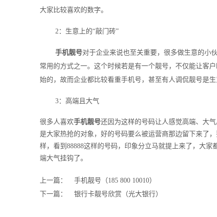
大家比较喜欢的数字。
2：生意上的“敲门砖”
手机靓号
对于企业来说也至关重要，很多做生意的小
常用的方式之一。这个时候若是有一个靓号，不仅能让客户
始的，故而企业都比较看重手机号，甚至有人调侃靓号是生意
3：高端且大气
很多人喜欢
手机靓号
还因为这样的号码让人感觉高端、大气
是大家热抢的对象，好的号码要么被运营商那边留下来了，
样，看到88888这样的号码，印象分立马就提上来了，大
端大气挂钩了。
上一篇：
手机靓号（185 800 10010）
下一篇：
银行卡靓号欣赏（光大银行）