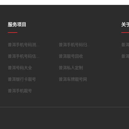
服务项目
关
普洱手机号码测...
普洱手机号码归...
普洱
普洱手机号码估...
普洱靓号回收
普
普洱号码大全
普洱私人定制
普洱银行卡靓号
普洱车牌靓号网
普洱手机靓号