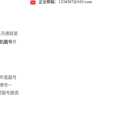
企业邮箱：1234567@163.com
机沟通就是
机靓号
开
毕竟靓号
牌号一
把靓号跟高