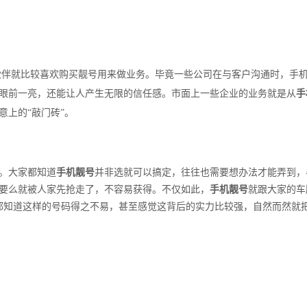
伙伴就比较喜欢购买靓号用来做业务。毕竟一些公司在与客户沟通时，手
眼前一亮，还能让人产生无限的信任感。市面上一些企业的业务就是从
手
上的“敲门砖”。
。大家都知道
手机靓号
并非选就可以搞定，往往也需要想办法才能弄到，
要么就被人家先抢走了，不容易获得。不仅如此，
手机靓号
就跟大家的车
家都知道这样的号码得之不易，甚至感觉这背后的实力比较强，自然而然就