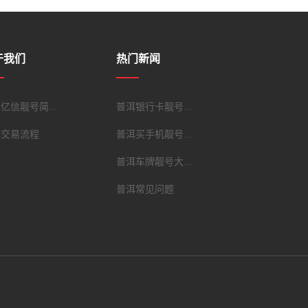
于我们
热门新闻
亿信靓号简...
普洱银行卡靓号...
洱交易流程
普洱买手机靓号...
普洱车牌靓号大...
普洱常见问题